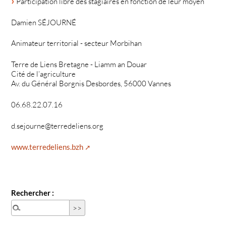
Participation libre des stagiaires en fonction de leur moyen
Damien SÉJOURNÉ
Animateur territorial - secteur Morbihan
Terre de Liens Bretagne - Liamm an Douar
Cité de l’agriculture
Av. du Général Borgnis Desbordes, 56000 Vannes
06.68.22.07.16
d.sejourne@terredeliens.org
www.terredeliens.bzh
Rechercher :