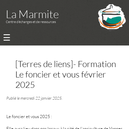
La Marmite
Centre d’échanges et de ressources
☰
[Terres de liens]- Formation
Le foncier et vous février
2025
Publié le
mercredi 22 janvier 2025
.
Le foncier et vous 2025 :
Elle aura lieu dans nos locaux à la cité de l’agriculture de Vannes