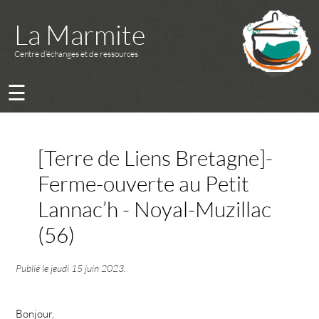
La Marmite
Centre d’échanges et de ressources
☰
[Terre de Liens Bretagne]-
Ferme-ouverte au Petit
Lannac’h - Noyal-Muzillac
(56)
Publié le
jeudi 15 juin 2023
.
Bonjour,