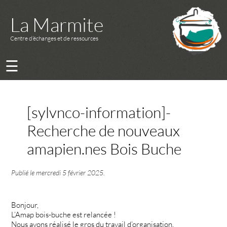
La Marmite
Centre d’échanges et de ressources
☰
[sylvnco-information]-
Recherche de nouveaux
amapien.nes Bois Buche
Publié le
mercredi 5 février 2025
.
Bonjour,
L’Amap bois-buche est relancée !
Nous avons réalisé le gros du travail d’organisation.