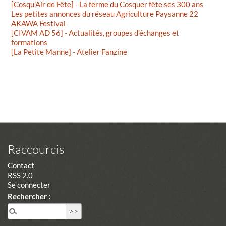
[Cosqu’Air de Fête] - La ferme du Cosquer fête ses 300 ans
Les petites annonces du réseau Agriculture Paysanne 22
AKAWA Festival
[CIVAM AD 56] - Actualités, groupes d’échanges et
formations
[La Petite Manne] - Atelier Fanzine
Raccourcis
Contact
RSS 2.0
Se connecter
Rechercher :