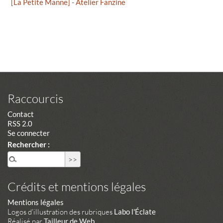
[La Petite Manne] - Atelier Fanzine
Raccourcis
Contact
RSS 2.0
Se connecter
Rechercher :
Crédits et mentions légales
Mentions légales
Logos d'illustration des rubriques
Labo l'Éclate
Réalisé par
Tailleur de Web
.