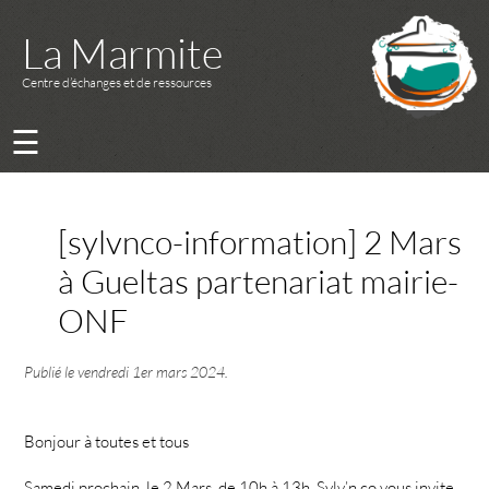
La Marmite
Centre d’échanges et de ressources
☰
[sylvnco-information] 2 Mars
à Gueltas partenariat mairie-
ONF
Publié le
vendredi 1er mars 2024
.
Bonjour à toutes et tous
Samedi prochain, le 2 Mars, de 10h à 13h, Sylv’n co vous invite