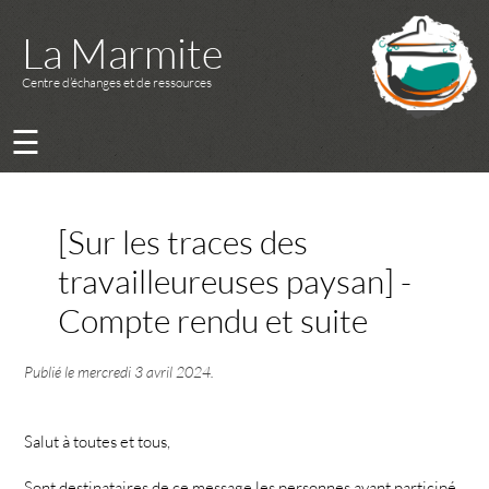
La Marmite
Centre d’échanges et de ressources
☰
[Sur les traces des
travailleureuses paysan] -
Compte rendu et suite
Publié le
mercredi 3 avril 2024
.
Salut à toutes et tous,
Sont destinataires de ce message les personnes ayant participé