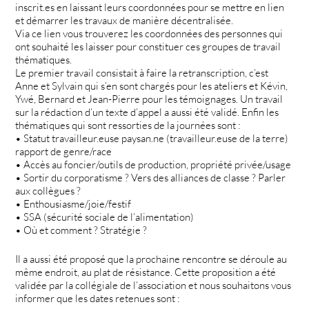
inscrit.es en laissant leurs coordonnées pour se mettre en lien
et démarrer les travaux de manière décentralisée.
Via ce lien vous trouverez les coordonnées des personnes qui
ont souhaité les laisser pour constituer ces groupes de travail
thématiques.
Le premier travail consistait à faire la retranscription, c’est
Anne et Sylvain qui s’en sont chargés pour les ateliers et Kévin,
Ywé, Bernard et Jean-Pierre pour les témoignages. Un travail
sur la rédaction d’un texte d’appel a aussi été validé. Enfin les
thématiques qui sont ressorties de la journées sont :
• Statut travailleur.euse paysan.ne (travailleur.euse de la terre)
rapport de genre/race
• Accès au foncier/outils de production, propriété privée/usage
• Sortir du corporatisme ? Vers des alliances de classe ? Parler
aux collègues ?
• Enthousiasme/joie/festif
• SSA (sécurité sociale de l’alimentation)
• Où et comment ? Stratégie ?
Il a aussi été proposé que la prochaine rencontre se déroule au
même endroit, au plat de résistance. Cette proposition a été
validée par la collégiale de l’association et nous souhaitons vous
informer que les dates retenues sont :