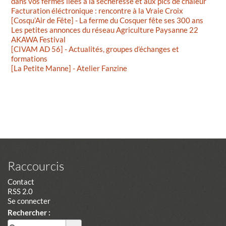
dans vos fermes liées à la sécheresse et aux pics de chaleur
Facturation éléctronique : rencontre à la Vraie Croix
[Cosqu’Air de Fête] - La ferme du Cosquer fête ses 300 ans
Les petites annonces du réseau Agriculture Paysanne 22
AKAWA Festival
[CIVAM AD 56] - Actualités, groupes d’échanges et
formations
[La Petite Manne] - Atelier Fanzine
Raccourcis
Contact
RSS 2.0
Se connecter
Rechercher :