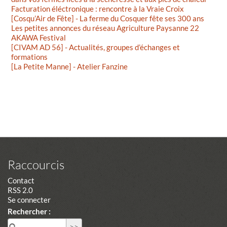
Facturation éléctronique : rencontre à la Vraie Croix
[Cosqu’Air de Fête] - La ferme du Cosquer fête ses 300 ans
Les petites annonces du réseau Agriculture Paysanne 22
AKAWA Festival
[CIVAM AD 56] - Actualités, groupes d’échanges et
formations
[La Petite Manne] - Atelier Fanzine
Raccourcis
Contact
RSS 2.0
Se connecter
Rechercher :