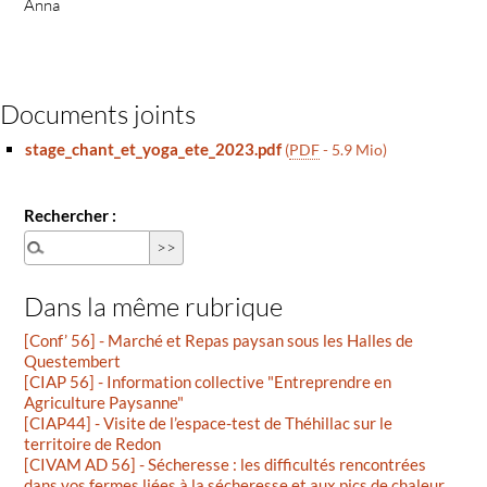
Anna
Documents joints
stage_chant_et_yoga_ete_2023.pdf
(
PDF
-
5.9 Mio
)
Rechercher :
Dans la même rubrique
[Conf’ 56] - Marché et Repas paysan sous les Halles de
Questembert
[CIAP 56] - Information collective "Entreprendre en
Agriculture Paysanne"
[CIAP44] - Visite de l’espace-test de Théhillac sur le
territoire de Redon
[CIVAM AD 56] - Sécheresse : les difficultés rencontrées
dans vos fermes liées à la sécheresse et aux pics de chaleur