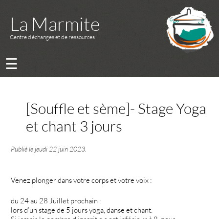
La Marmite
Centre d’échanges et de ressources
☰
[Souffle et sème]- Stage Yoga
et chant 3 jours
Publié le
jeudi 22 juin 2023
.
Venez plonger dans votre corps et votre voix :
du 24 au 28 Juillet prochain :
lors d’un stage de 5 jours yoga, danse et chant.