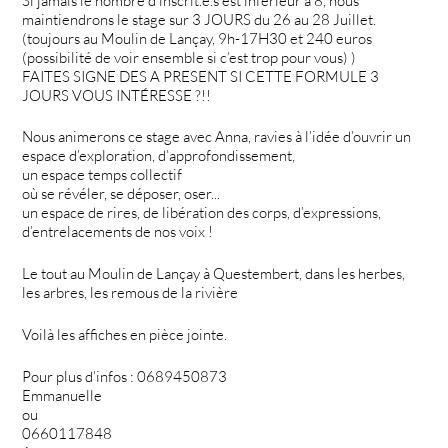
Si jamais le nombre d’inscrit.e.s est inférieur à 8, nous
maintiendrons le stage sur 3 JOURS du 26 au 28 Juillet.
(toujours au Moulin de Lançay, 9h-17H30 et 240 euros
(possibilité de voir ensemble si c’est trop pour vous) )
FAITES SIGNE DES A PRESENT SI CETTE FORMULE 3
JOURS VOUS INTÉRESSE ?!!
Nous animerons ce stage avec Anna, ravies à l’idée d’ouvrir un
espace d’exploration, d’approfondissement,
un espace temps collectif
où se révéler, se déposer, oser...
un espace de rires, de libération des corps, d’expressions,
d’entrelacements de nos voix !
Le tout au Moulin de Lançay à Questembert, dans les herbes,
les arbres, les remous de la rivière
Voilà les affiches en pièce jointe.
Pour plus d’infos : 0689450873
Emmanuelle
ou
0660117848