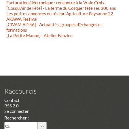
Facturation éléctronique : rencontre à la Vraie Croix
[Cosqu’Air de Fête] - La ferme du Cosquer fête ses 300 ans
Les petites annonces du réseau Agriculture Paysanne 22
AKAWA Festival
[CIVAM AD 56] - Actualités, groupes d’échanges et
formations
[La Petite Manne] - Atelier Fanzine
Raccourcis
Contact
RSS 2.0
Se connecter
Rechercher :