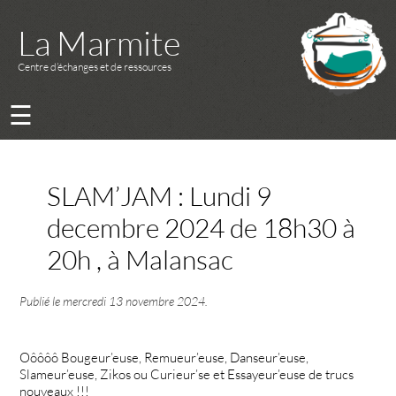
La Marmite
Centre d’échanges et de ressources
☰
SLAM’JAM : Lundi 9
decembre 2024 de 18h30 à
20h , à Malansac
Publié le
mercredi 13 novembre 2024
.
Oôôôô Bougeur’euse, Remueur’euse, Danseur’euse,
Slameur’euse, Zikos ou Curieur’se et Essayeur’euse de trucs
nouveaux !!!