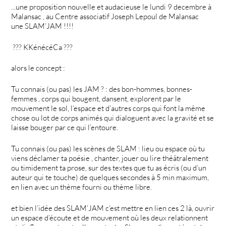
...une proposition nouvelle et audacieuse le lundi 9 decembre à
Malansac , au Centre associatif Joseph Lepoul de Malansac
une SLAM’JAM !!!!
??? KKénécéCa ???
alors le concept :
Tu connais (ou pas) les JAM ? : des bon-hommes, bonnes-
femmes , corps qui bougent, dansent, explorent par le
mouvement le sol, l’espace et d’autres corps qui font la même
chose ou lot de corps animés qui dialoguent avec la gravité et se
laisse bouger par ce qui l’entoure.
Tu connais (ou pas) les scènes de SLAM : lieu ou espace où tu
viens déclamer ta poésie , chanter, jouer ou lire théâtralement
ou timidement ta prose, sur des textes que tu as écris (ou d’un
auteur qui te touche) de quelques secondes à 5 min maximum,
en lien avec un thème fourni ou thème libre.
et bien l’idée des SLAM’JAM c’est mettre en lien ces 2 là, ouvrir
un espace d’écoute et de mouvement où les deux relationnent