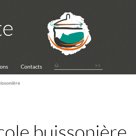
te
ons
Contacts
issonière
ole buissonière