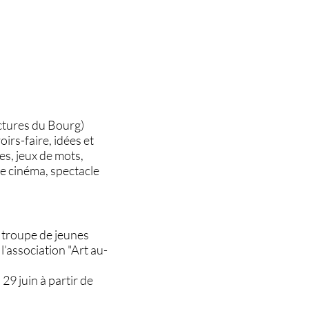
ctures du Bourg)
irs-faire, idées et
s, jeux de mots,
ée cinéma, spectacle
, troupe de jeunes
’association "Art au-
29 juin à partir de