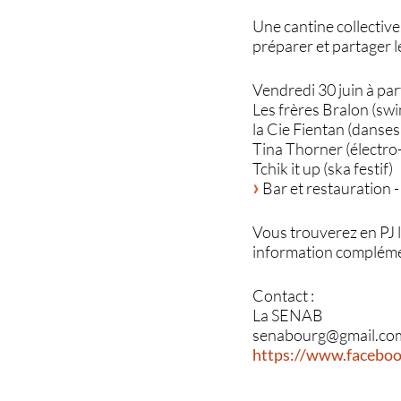
Une cantine collective,
préparer et partager l
Vendredi 30 juin à part
Les frères Bralon (sw
la Cie Fientan (danses
Tina Thorner (électro
Tchik it up (ska festif)
Bar et restauration - 
Vous trouverez en PJ 
information compléme
Contact :
La SENAB
senabourg@gmail.co
https://www.facebo