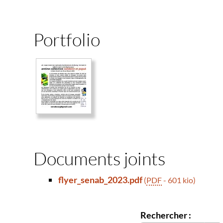
Portfolio
Documents joints
flyer_senab_2023.pdf
(
PDF
-
601 kio
)
Rechercher :