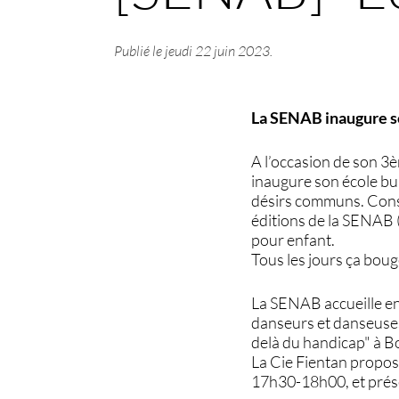
Publié le
jeudi 22 juin 2023
.
La SENAB inaugure so
A l’occasion de son 3
inaugure son école bui
désirs communs. Const
éditions de la SENAB (
pour enfant.
Tous les jours ça boug
La SENAB accueille en 
danseurs et danseuses
delà du handicap" à 
La Cie Fientan propose
17h30-18h00, et prése