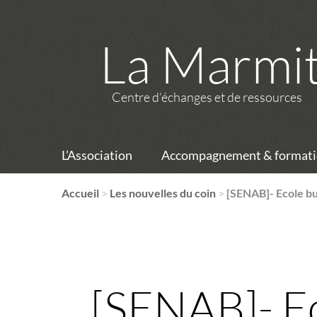
La Marmi
Centre d’échanges et de ressources
L’Association
Accompagnement & formati
Accueil
>
Les nouvelles du coin
>
[SENAB]- Ecole bu
[SENAB]- Ec