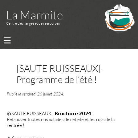
La Marmite
Centre d’échanges et de ressources
☰
[SAUTE RUISSEAUX]-
Programme de l’été !
Publié le
vendredi 26 juillet 2024
.
👍SAUTE RUISSEAUX - 𝗕𝗿𝗼𝗰𝗵𝘂𝗿𝗲 𝟮𝟬𝟮𝟰 !
Retrouver toutes nos balades de cet été et les rdvs de la
rentrée !