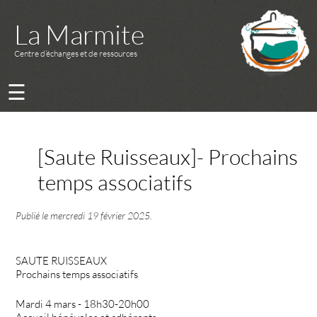
La Marmite
Centre d’échanges et de ressources
☰
[Saute Ruisseaux]- Prochains
temps associatifs
Publié le
mercredi 19 février 2025
.
SAUTE RUISSEAUX
Prochains temps associatifs
Mardi 4 mars - 18h30-20h00