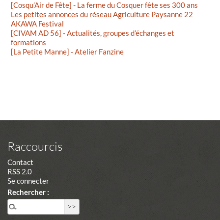
[Cosqu’Air de Fête] - La ferme du Cosquer fête ses 300 ans
Les petites annonces du réseau Agriculture Paysanne 22
AKAWA Festival
[CIVAM AD 56] - Actualités, groupes d’échanges et
formations
[La Petite Manne] - Atelier Fanzine
Raccourcis
Contact
RSS 2.0
Se connecter
Rechercher :