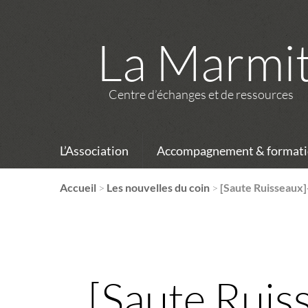
La Marmi
Centre d’échanges et de ressources
L’Association
Accompagnement & formati
Accueil
>
Les nouvelles du coin
>
[Saute Ruisseaux]
[Saute Ruis