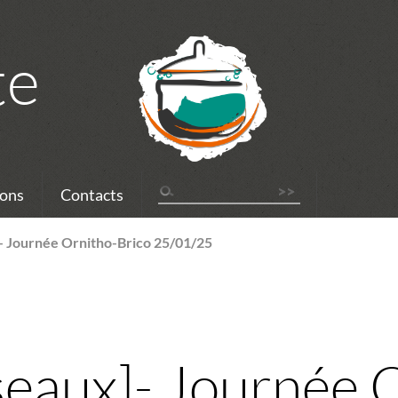
te
ons
Contacts
- Journée Ornitho-Brico 25/01/25
seaux]- Journée 