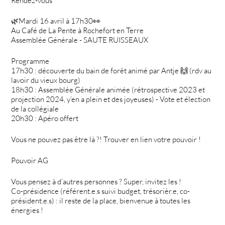
Rendez-vous
🌿Mardi 16 avril à 17h30👀
Au Café de La Pente à Rochefort en Terre
Assemblée Générale - SAUTE RUISSEAUX
Programme
17h30 : découverte du bain de forêt animé par Antje 🙌 (rdv au
lavoir du vieux bourg)
18h30 : Assemblée Générale animée (rétrospective 2023 et
projection 2024, y’en a plein et des joyeuses) - Vote et élection
de la collégiale
20h30 : Apéro offert
Vous ne pouvez pas être là ?! Trouver en lien votre pouvoir !
Pouvoir AG
Vous pensez à d’autres personnes ? Super, invitez les !
Co-présidence (référent.e.s suivi budget, trésorièr.e, co-
président.e.s) : il reste de la place, bienvenue à toutes les
énergies !