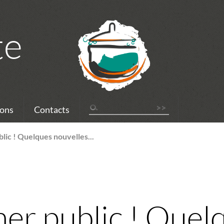
te
ons
Contacts
blic ! Quelques nouvelles...
cher public ! Quel