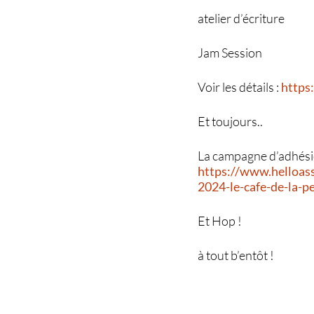
atelier d’écriture
Jam Session
Voir les détails :
https
Et toujours..
La campagne d’adhésio
https://www.helloas
2024-le-cafe-de-la-p
Et Hop !
à tout b’entôt !