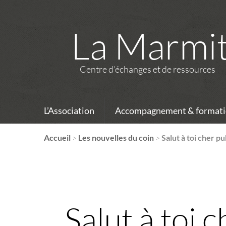
La Marmi
Centre d’échanges et de ressources
L’Association
Accompagnement & formati
Accueil
>
Les nouvelles du coin
>
Salut à toi cher pu
Salut à toi 