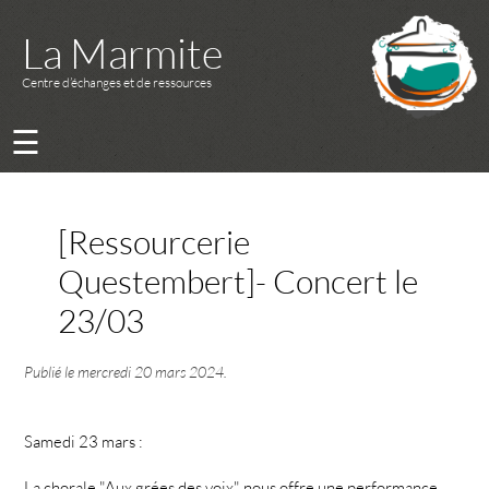
La Marmite
Centre d’échanges et de ressources
☰
[Ressourcerie
Questembert]- Concert le
23/03
Publié le
mercredi 20 mars 2024
.
Samedi 23 mars :
La chorale "Aux grées des voix" nous offre une performance