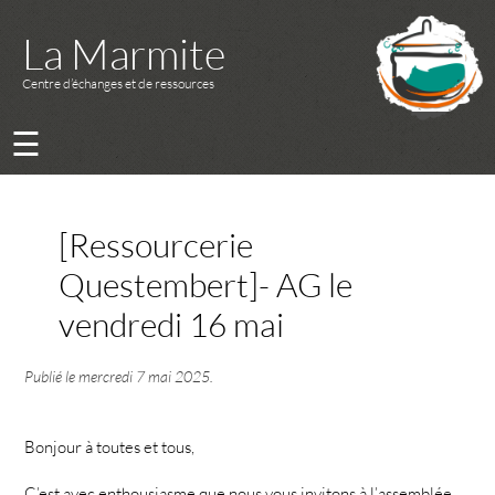
La Marmite
Centre d’échanges et de ressources
☰
[Ressourcerie
Questembert]- AG le
vendredi 16 mai
Publié le
mercredi 7 mai 2025
.
Bonjour à toutes et tous,
C’est avec enthousiasme que nous vous invitons à l’assemblée