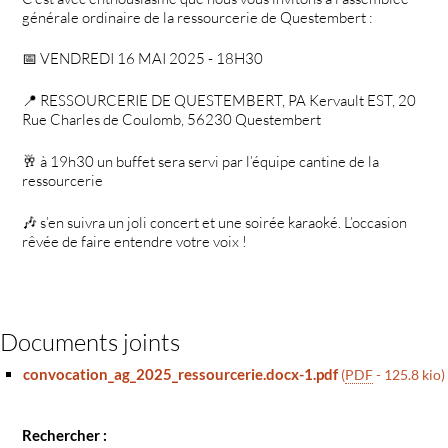
générale ordinaire de la ressourcerie de Questembert :
📅 VENDREDI 16 MAI 2025 - 18H30
📍 RESSOURCERIE DE QUESTEMBERT, PA Kervault EST, 20
Rue Charles de Coulomb, 56230 Questembert
🥂 à 19h30 un buffet sera servi par l’équipe cantine de la
ressourcerie
🎶 s’en suivra un joli concert et une soirée karaoké. L’occasion
rêvée de faire entendre votre voix !
Documents joints
convocation_ag_2025_ressourcerie.docx-1.pdf
(
PDF
-
125.8 kio
)
Rechercher :