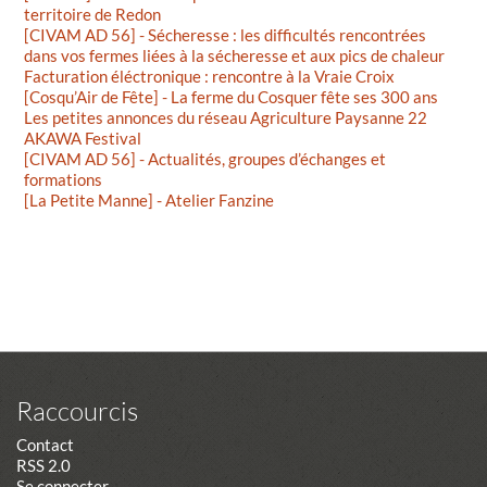
territoire de Redon
[CIVAM AD 56] - Sécheresse : les difficultés rencontrées
dans vos fermes liées à la sécheresse et aux pics de chaleur
Facturation éléctronique : rencontre à la Vraie Croix
[Cosqu’Air de Fête] - La ferme du Cosquer fête ses 300 ans
Les petites annonces du réseau Agriculture Paysanne 22
AKAWA Festival
[CIVAM AD 56] - Actualités, groupes d’échanges et
formations
[La Petite Manne] - Atelier Fanzine
Raccourcis
Contact
RSS 2.0
Se connecter