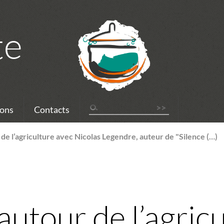
te
ons
Contacts
de l’agriculture avec Nicolas Legendre, auteur de "Silence (…)
utour de l’agric