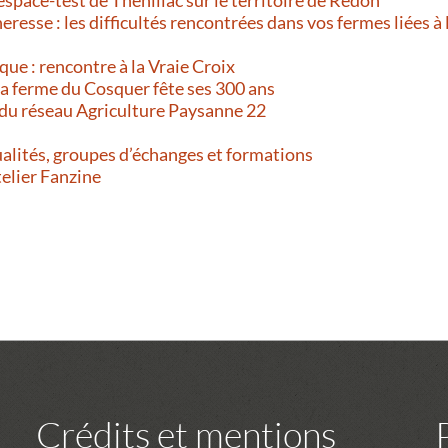
resse : les difficultés rencontrées dans vos fermes liées à 
que : rencontre à la Vraie Croix
 La ferme du Cosquer fête ses 300 ans
 du réseau Agriculture Paysanne 22
alités, groupes d’échanges et formations
telier Fanzine
Crédits et mentions