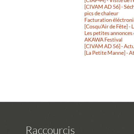
[CIVAM AD 56] - Séche
pics de chaleur
Facturation éléctroni
[Cosqu’Air de Fête] -
Les petites annonces
AKAWA Festival
[CIVAM AD 56] - Actu
[La Petite Manne] - A
Raccourcis