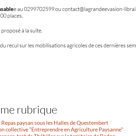
nsable
e au 0299702599 ou contact@lagrandeevasion-librairie
100 places.
proposé à la suite.
du recul sur les mobilisations agricoles de ces dernières sem
ême rubrique
et Repas paysan sous les Halles de Questembert
on collective "Entreprendre en Agriculture Paysanne"
’espace-test de Théhillac sur le territoire de Redon