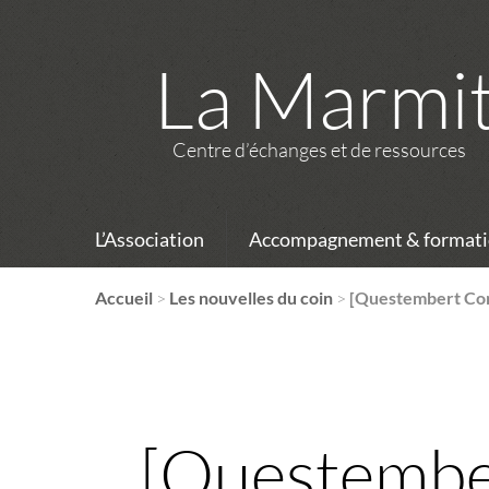
La Marmi
Centre d’échanges et de ressources
L’Association
Accompagnement & formati
Accueil
>
Les nouvelles du coin
>
[Questembert Com
[Questembe