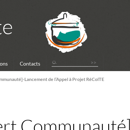
te
ons
Contacts
munauté]-Lancement de l’Appel à Projet RéColTE
rt Communauté]