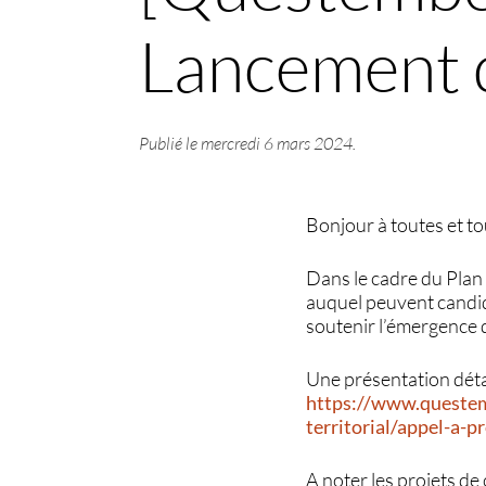
Lancement d
Publié le
mercredi 6 mars 2024
.
Bonjour à toutes et to
Dans le cadre du Pla
auquel peuvent candida
soutenir l’émergence d
Une présentation détail
https://www.questem
territorial/appel-a-p
A noter les projets de 