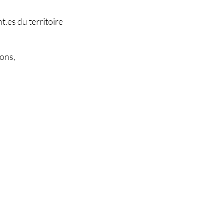
t.es du territoire
ions,