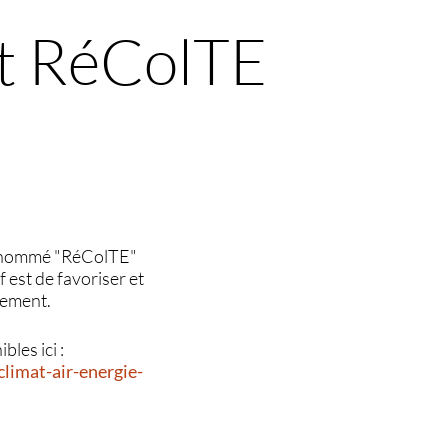
et RéColTE
t nommé "RéColTE"
 est de favoriser et
nement.
bles ici :
limat-air-energie-