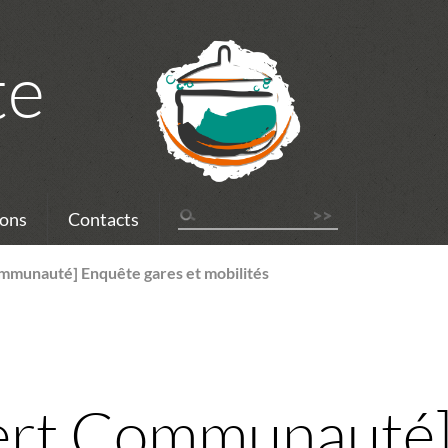
te
ons
Contacts
munauté] Enquête gares et mobilités
rt Communauté]