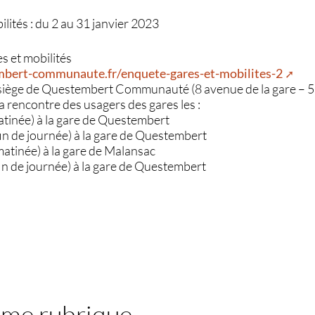
lités : du 2 au 31 janvier 2023
es et mobilités
bert-communaute.fr/enquete-gares-et-mobilites-2
u siège de Questembert Communauté (8 avenue de la gare –
la rencontre des usagers des gares les :
matinée) à la gare de Questembert
 fin de journée) à la gare de Questembert
 matinée) à la gare de Malansac
 fin de journée) à la gare de Questembert
ême rubrique