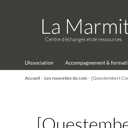
La Marmi
Centre d’échanges et de ressources
L’Association
Accompagnement & formati
Accueil
>
Les nouvelles du coin
>
[Questembert Com
[Questembe