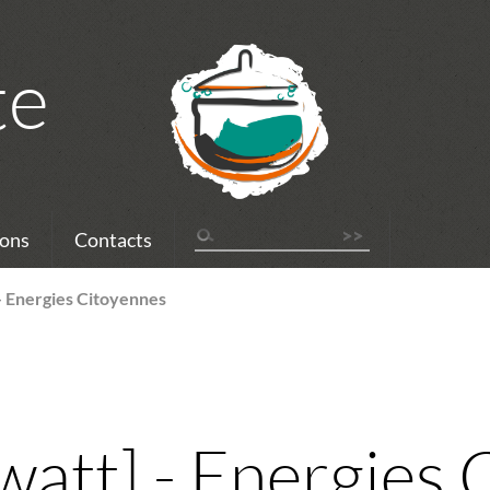
te
ons
Contacts
- Energies Citoyennes
att] - Energies 