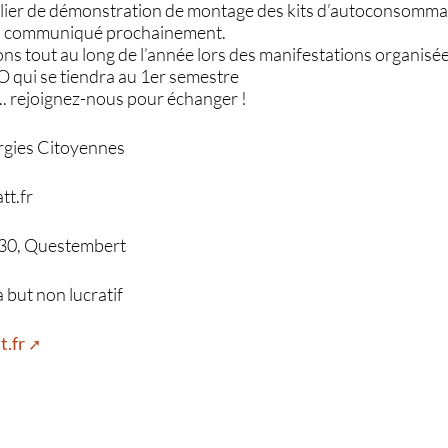
atelier de démonstration de montage des kits d’autoconsom
ra communiqué prochainement.
ns tout au long de l’année lors des manifestations organisées 
O qui se tiendra au 1er semestre
... rejoignez-nous pour échanger !
rgies Citoyennes
t.fr
6230, Questembert
 but non lucratif
t.fr