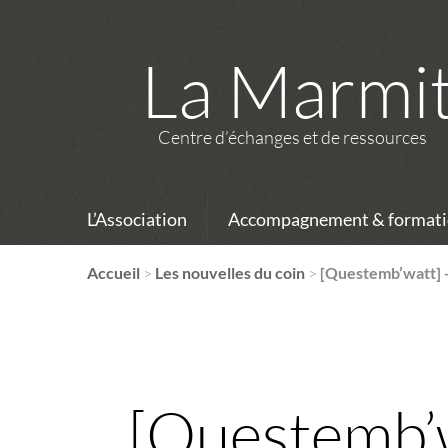
La Marmi
Centre d’échanges et de ressources
L’Association
Accompagnement & formati
Accueil
>
Les nouvelles du coin
>
[Questemb’watt] 
[Questemb’w