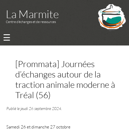
La Marmite
Centre d’échanges et de ressources
☰
[Prommata] Journées
d’échanges autour de la
traction animale moderne à
Tréal (56)
Publié le
jeudi 26 septembre 2024
.
Samedi 26 et dimanche 27 octobre