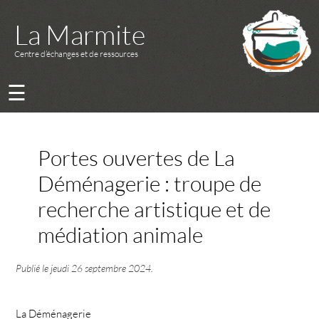
La Marmite
Centre d’échanges et de ressources
☰
Portes ouvertes de La
Déménagerie : troupe de
recherche artistique et de
médiation animale
Publié le
jeudi 26 septembre 2024
.
La Déménagerie