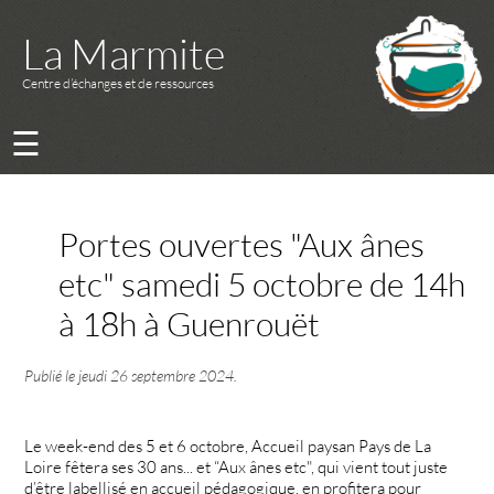
La Marmite
Centre d’échanges et de ressources
☰
Portes ouvertes "Aux ânes
etc" samedi 5 octobre de 14h
à 18h à Guenrouët
Publié le
jeudi 26 septembre 2024
.
Le week-end des 5 et 6 octobre, Accueil paysan Pays de La
Loire fêtera ses 30 ans... et “Aux ânes etc", qui vient tout juste
d’être labellisé en accueil pédagogique, en profitera pour