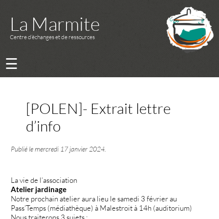
La Marmite
Centre d’échanges et de ressources
☰
[POLEN]- Extrait lettre
d’info
Publié le
mercredi 17 janvier 2024
.
La vie de l’association
Atelier jardinage
Notre prochain atelier aura lieu le samedi 3 février au
Pass’Temps (médiathèque) à Malestroit à 14h (auditorium)
Nous traiterons 3 sujets :