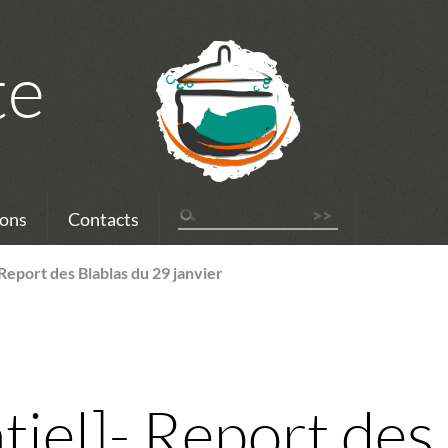
te
ons
Contacts
 Report des Blablas du 29 janvier
tiel]- Report des