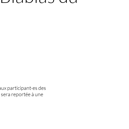
aux participant·es des
t sera reportée à une