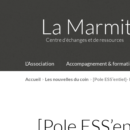
La Marmi
Centre d’échanges et de ressources
L’Association
Accompagnement & formati
Accueil
>
Les nouvelles du coin
>
[Pole ESS’entiel]-
[Pole ESS’en