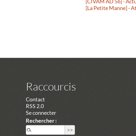
[CIVAM AD 56] - Actu
[La Petite Manne] - A
Raccourcis
Contact
RSS 2.0
Se connecter
Rechercher :