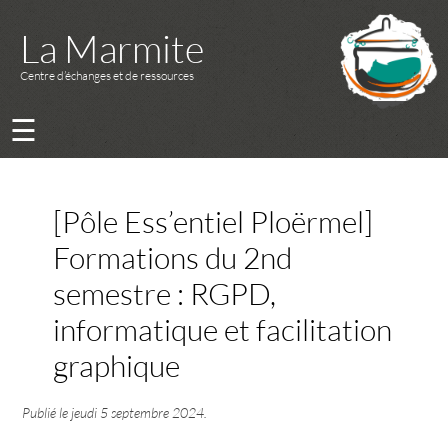
La Marmite
Centre d’échanges et de ressources
☰
[Pôle Ess’entiel Ploërmel]
Formations du 2nd
semestre : RGPD,
informatique et facilitation
graphique
Publié le
jeudi 5 septembre 2024
.