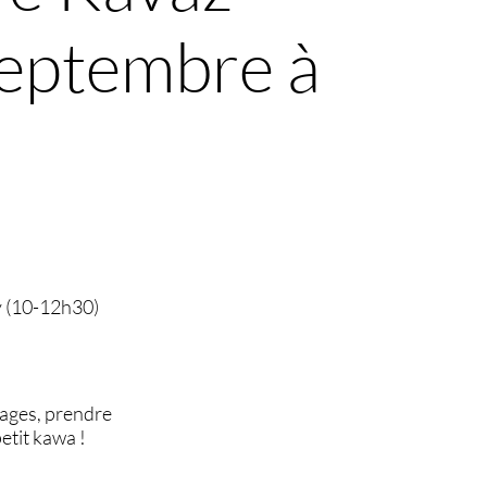
septembre à
ly (10-12h30)
nages, prendre
etit kawa !