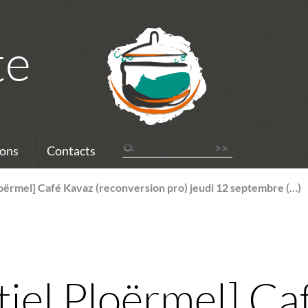
te
ons
Contacts
Ploërmel] Café Kavaz (reconversion pro) jeudi 12 septembre (…)
tiel Ploërmel] C