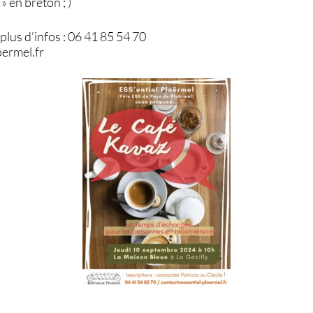
» en breton ; )
lus d’infos : 06 41 85 54 70
oermel.fr