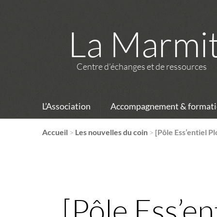
La Marmi
Centre d’échanges et de ressources
L’Association
Accompagnement & formati
Accueil
>
Les nouvelles du coin
>
[Pôle Ess’entiel 
[Pôle Ess’en