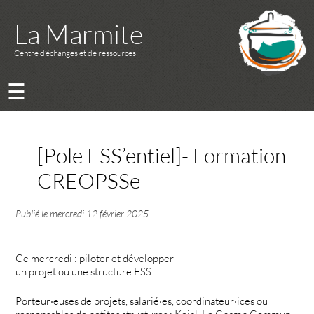
La Marmite
Centre d’échanges et de ressources
☰
[Pole ESS’entiel]- Formation
CREOPSSe
Publié le
mercredi 12 février 2025
.
Ce mercredi : piloter et développer
un projet ou une structure ESS
Porteur·euses de projets, salarié·es, coordinateur·ices ou