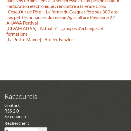
dans vos fermes liées à la sécheresse et aux pics de chaleur
Facturation éléctronique : rencontre à la Vraie Croix
[Cosqu’Air de Fête] - La ferme du Cosquer fête ses 300 ans
Les petites annonces du réseau Agriculture Paysanne 22
AKAWA Festival
[CIVAM AD 56] - Actualités, groupes d’échanges et
formations
[La Petite Manne] - Atelier Fanzine
Raccourcis
Contact
RSS 2.0
Se connecter
Rechercher :