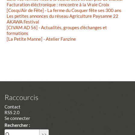
Facturation éléctronique : rencontre à la Vraie Croix
[Cosqu’Air de Fête] - La ferme du Cosquer fête ses 300 ans
Les petites annonces du réseau Agriculture Paysanne 22
AKAWA Festival
[CIVAM AD 56] - Actualités, groupes d’échanges et
formations
[La Petite Manne] - Atelier Fanzine
Raccourcis
Contact
RSS 2.0
Se connecter
Rechercher :