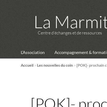
La Marmi
Centre d’échanges et de ressources
L’Association
Accompagnement & formati
Accueil
>
Les nouvelles du coin
>
[POK]- prochain ch
[POK]- proch