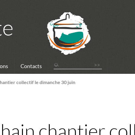
te
ons
Contacts
antier collectif le dimanche 30 juin
ain chantier coll