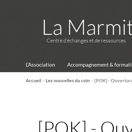
La Marmi
Centre d’échanges et de ressources
L’Association
Accompagnement & formati
Accueil
>
Les nouvelles du coin
>
[POK] - Ouverture 
[POK] - Ouve