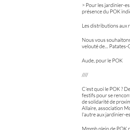
> Pour les jardinier-e
présence du POK indiq
Les distributions aux 
Nous vous souhaitons 
velouté de... Patates
Aude, pour le POK
////
C’est quoi le POK ? De
festifs pour se rencon
de solidarité de proxi
Allaire, association M
l’autre aux jardinier-es
Mmmh plein de POK pou