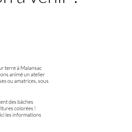
sur terre à Malansac
vons animé un atelier
ses ou amatrices, sous
ement des bâches
ultures colorées !
ici les informations