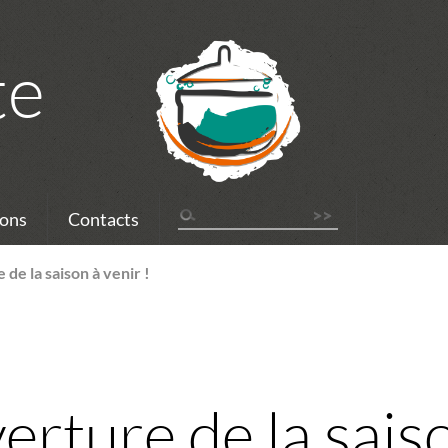
te
ons
Contacts
de la saison à venir !
rture de la saiso