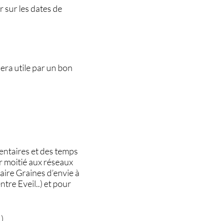
r sur les dates de
era utile par un bon
mentaires et des temps
ur moitié aux réseaux
aire Graines d’envie à
tre Eveil..) et pour
)