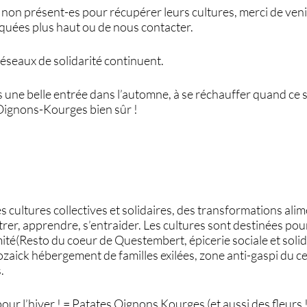
s non présent-es pour récupérer leurs cultures, merci de veni
uées plus haut ou de nous contacter.
réseaux de solidarité continuent.
une belle entrée dans l’automne, à se réchauffer quand ce s
-Oignons-Kourges bien sûr !
s cultures collectives et solidaires, des transformations ali
trer, apprendre, s’entraider. Les cultures sont destinées po
mité(Resto du coeur de Questembert, épicerie sociale et solid
ozaick hébergement de familles exilées, zone anti-gaspi du cen
.
r l’hiver ! = Patates Oignons Kourges (et aussi des fleurs !