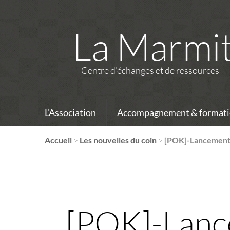
La Marmi
Centre d’échanges et de ressources
L’Association
Accompagnement & formati
Accueil
>
Les nouvelles du coin
>
[POK]-Lancement d
[POK]-Lance