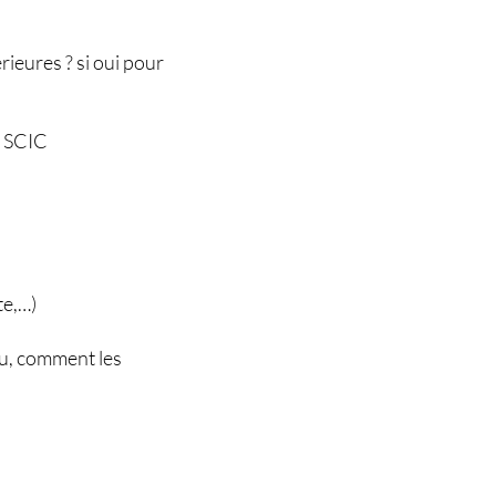
rieures ? si oui pour
a SCIC
te,…)
u, comment les