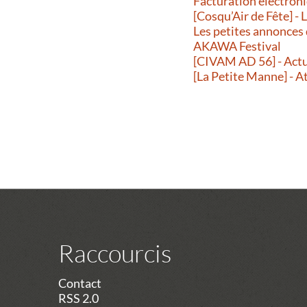
Facturation éléctroni
[Cosqu’Air de Fête] -
Les petites annonces
AKAWA Festival
[CIVAM AD 56] - Actu
[La Petite Manne] - A
Raccourcis
Contact
RSS 2.0