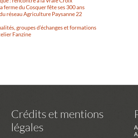
que : rencontre à la Vraie Croix
 La ferme du Cosquer fête ses 300 ans
 du réseau Agriculture Paysanne 22
alités, groupes d’échanges et formations
telier Fanzine
Crédits et mentions
légales
A
A