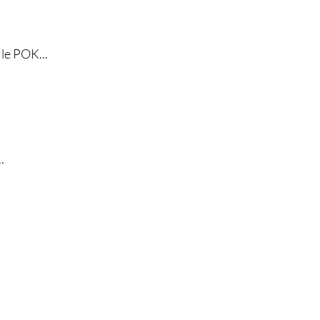
 le POK...
.