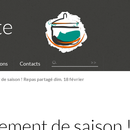
te
ons
Contacts
e saison ! Repas partagé dim. 18 février
ment de saison 