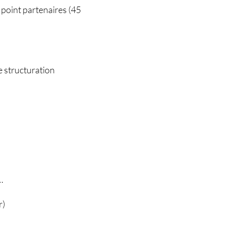
+ point partenaires (45
e structuration
…
r)