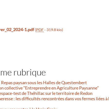
lyer_02_2024-1.pdf
(
PDF
-
319.8 kio
)
ême rubrique
et Repas paysan sous les Halles de Questembert
on collective "Entreprendre en Agriculture Paysanne"
’espace-test de Théhillac sur le territoire de Redon
resse : les difficultés rencontrées dans vos fermes liées à 