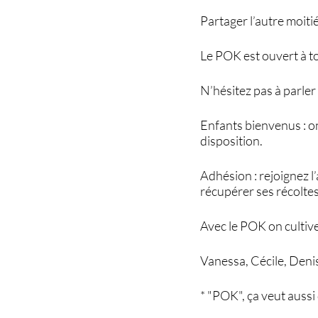
Partager l’autre moitié
Le POK est ouvert à to
N’hésitez pas à parler
Enfants bienvenus : on
disposition.
Adhésion : rejoignez l
récupérer ses récoltes
Avec le POK on cultive 
Vanessa, Cécile, Deni
* "POK", ça veut aussi 