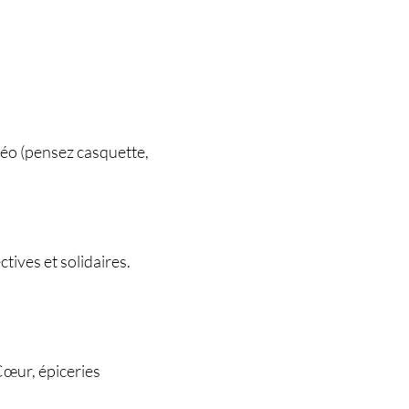
téo (pensez casquette,
tives et solidaires.
Cœur, épiceries