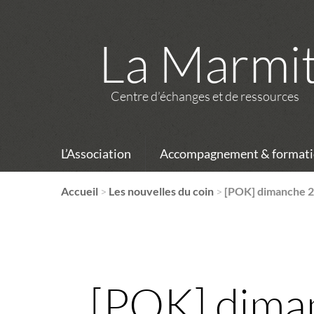
La Marmi
Centre d’échanges et de ressources
L’Association
Accompagnement & formati
Accueil
>
Les nouvelles du coin
>
[POK] dimanche 25
[POK] diman