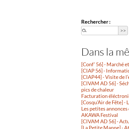
Rechercher :
Dans la m
[Conf’ 56] - Marché 
[CIAP 56] - Informati
[CIAP44] - Visite de l
[CIVAM AD 56] - Séche
pics de chaleur
Facturation éléctroni
[Cosqu’Air de Fête] -
Les petites annonces
AKAWA Festival
[CIVAM AD 56] - Actu
[La Petite Manne] - A