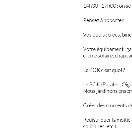
14h30 - 17h00 : on se 
Pensez à apporter
Vos outils : crocs, bin
Votre équipement : ga
crème solaire, chapeau
Le POK c’est quoi ?
Le POK (Patates, Oigno
Nous jardinons ensem
Créer des moments de r
Redistribuer la moitié
solidaires, etc.).