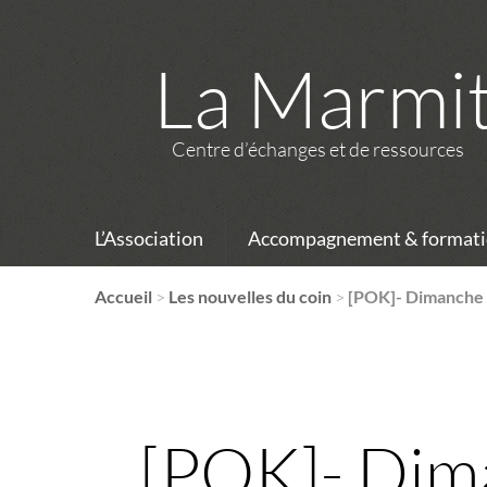
La Marmi
Centre d’échanges et de ressources
L’Association
Accompagnement & formati
Accueil
>
Les nouvelles du coin
>
[POK]- Dimanche 1
[POK]- Dima