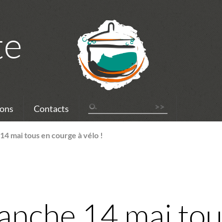
te
ons
Contacts
4 mai tous en courge à vélo !
nche 14 mai tou