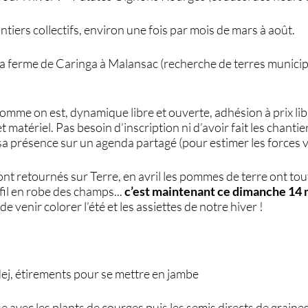
tiers collectifs, environ une fois par mois de mars à août.
la ferme de Caringa à Malansac (recherche de terres municip
mme on est, dynamique libre et ouverte, adhésion à prix lib
 matériel. Pas besoin d’inscription ni d’avoir fait les chanti
 sa présence sur un agenda partagé (pour estimer les forces vi
nt retournés sur Terre, en avril les pommes de terre ont tou
fil en robe des champs...
c’est maintenant ce dimanche 14 
s
de venir colorer l’été et les assiettes de notre hiver !
 dej, étirements pour se mettre en jambe
se avec les plants de courges puis les semis directs de grain