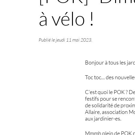
à vélo !
Publié le
jeudi 11 mai 2023
.
Bonjour à tous les jard
Toc toc... des nouvell
C’est quoi le POK ? De
festifs pour se rencon
de solidarité de proxi
Allaire, association Mo
aux jardinier-es.
Mmmh plein de POK pou