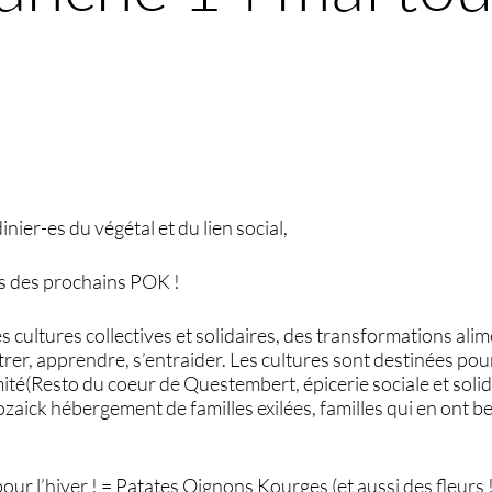
inier-es du végétal et du lien social,
es des prochains POK !
s cultures collectives et solidaires, des transformations ali
trer, apprendre, s’entraider. Les cultures sont destinées po
mité(Resto du coeur de Questembert, épicerie sociale et solid
zaick hébergement de familles exilées, familles qui en ont bes
r l’hiver ! = Patates Oignons Kourges (et aussi des fleurs !