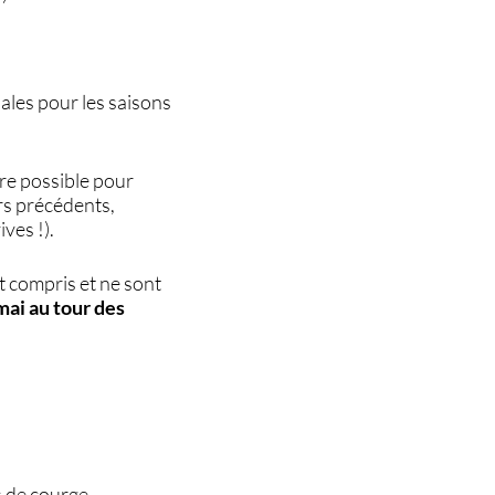
ales pour les saisons
re possible pour
ers précédents,
ves !).
t compris et ne sont
mai au tour des
es de courge