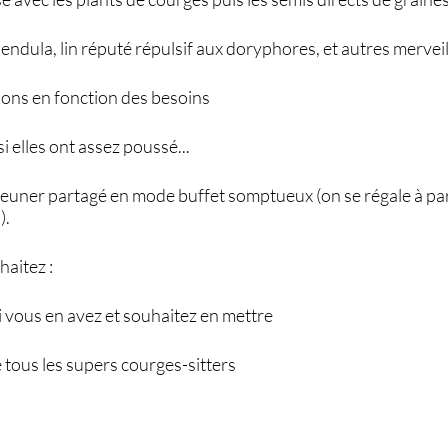
alendula, lin réputé répulsif aux doryphores, et autres merveill
ons en fonction des besoins
i elles ont assez poussé...
déjeuner partagé en mode buffet somptueux (on se régale à p
).
haitez :
i vous en avez et souhaitez en mettre
e tous les supers courges-sitters