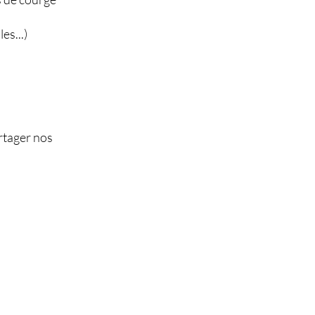
es...)
artager nos