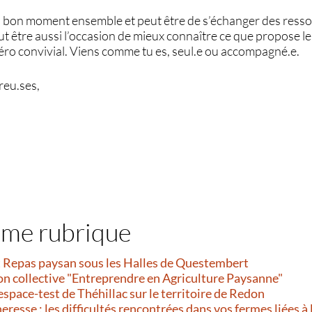
un bon moment ensemble et peut être de s’échanger des resso
t être aussi l’occasion de mieux connaître ce que propose le
péro convivial. Viens comme tu es, seul.e ou accompagné.e.
eu.ses,
ême rubrique
et Repas paysan sous les Halles de Questembert
on collective "Entreprendre en Agriculture Paysanne"
’espace-test de Théhillac sur le territoire de Redon
resse : les difficultés rencontrées dans vos fermes liées à 