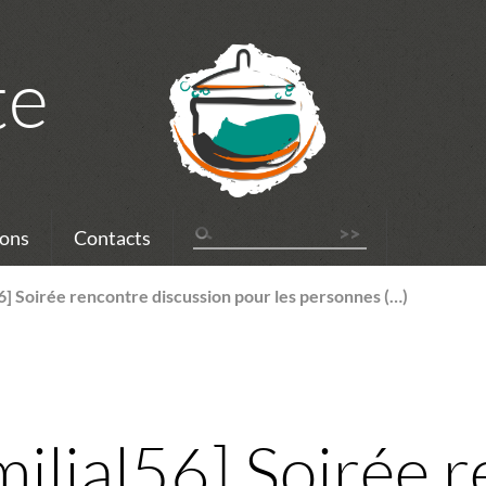
te
ons
Contacts
6] Soirée rencontre discussion pour les personnes (…)
milial56] Soirée 