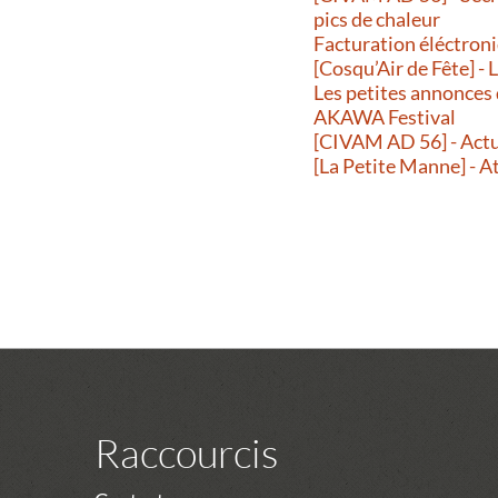
pics de chaleur
Facturation éléctroni
[Cosqu’Air de Fête] -
Les petites annonces
AKAWA Festival
[CIVAM AD 56] - Actu
[La Petite Manne] - A
Raccourcis