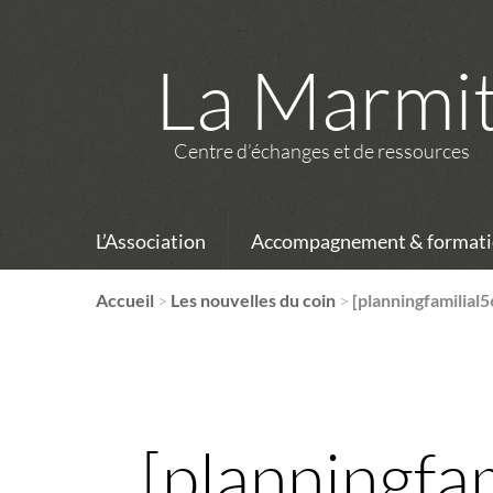
La Marmi
Centre d’échanges et de ressources
L’Association
Accompagnement & formati
Accueil
>
Les nouvelles du coin
>
[planningfamilial5
[planningfa