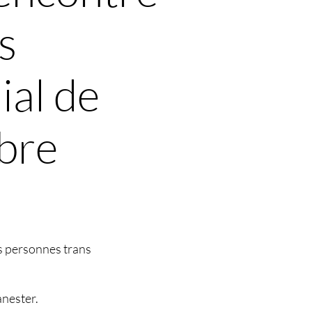
s
ial de
bre
es personnes trans
anester.