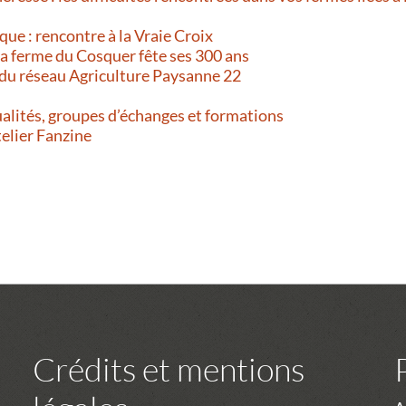
que : rencontre à la Vraie Croix
 La ferme du Cosquer fête ses 300 ans
 du réseau Agriculture Paysanne 22
alités, groupes d’échanges et formations
telier Fanzine
Crédits et mentions