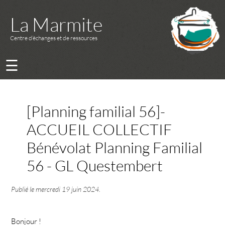
La Marmite
Centre d’échanges et de ressources
☰
[Planning familial 56]-
ACCUEIL COLLECTIF
Bénévolat Planning Familial
56 - GL Questembert
Publié le
mercredi 19 juin 2024
.
Bonjour !