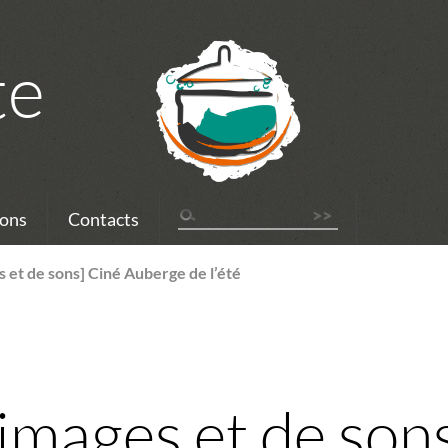
te
ons
Contacts
 et de sons] Ciné Auberge de l’été
’images et de son