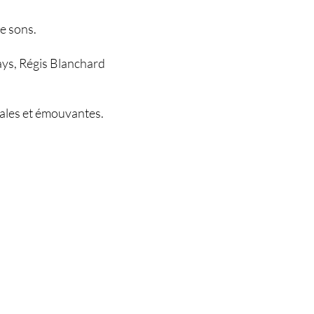
e sons.
ays, Régis Blanchard
nales et émouvantes.