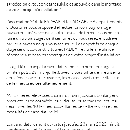
agroécologie, tout en étant suivi.e et appuyé.e dans le montage
de votre projet d’installation ?
L’association SOL, la FADEAR et les ADEAR de 6 départements
d’Occitanie vous propose d’effectuer un compagnonnage
paysan en itinérance dans notre réseau de ferme : vous pourrez
faire un à trois stages de 8 semaines où vous serez encadré·e
par le/la paysan·ne qui vous accueille. Les objectifs de chaque
stage seront co-construits avec l’ADEAR et la ferme afin de
répondre aux besoins spécifiques de votre projet d’installation.
Il s’agit là d’un appel à candidature pour un premier stage, au
printemps 2023 (mai-juillet), avec la possibilité d’en réaliser un
deuxième, voire un troisième, les mois suivants (nouvelle liste
de fermes précisée ultérieurement).
Maraîchères, éleveuses caprins ou ovins, paysans boulangers,
producteurs de cosmétiques, viticulteurs, fermes collectives....
découvrez les 10 fermes accueillantes de cette session et les
modalités de candidature ici.
Les candidatures sont ouvertes jusqu’au 23 mars 2023 minuit.
Les dossiers sont à envoyer à l’adresse suivante :