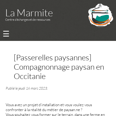
La Marmite
Centre d’échanges et de ressources
☰
[Passerelles paysannes]
Compagnonnage paysan en
Occitanie
Publié le
jeudi 16 mars 2023
.
Vous avez un projet d’installation et vous voulez vous
confronter à la réalité du métier de paysan.ne ?
Vous souhaitez vous former sur le terrain, dans une ferme en