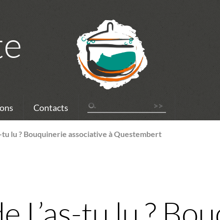
te
ons
Contacts
-tu lu ? Bouquinerie associative à Questembert
 L’as-tu lu ? Bou