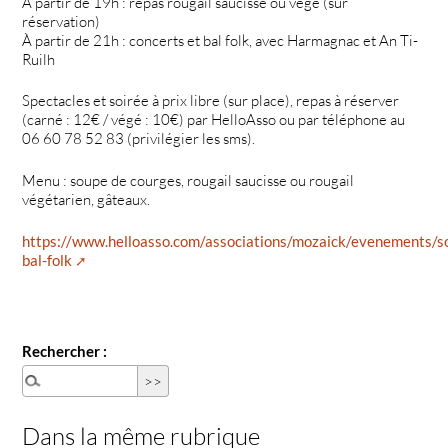
À partir de 19h : repas rougail saucisse ou végé (sur
réservation)
À partir de 21h : concerts et bal folk, avec Harmagnac et An Ti-
Ruilh
Spectacles et soirée à prix libre (sur place), repas à réserver
(carné : 12€ / végé : 10€) par HelloAsso ou par téléphone au
06 60 78 52 83 (privilégier les sms).
Menu : soupe de courges, rougail saucisse ou rougail
végétarien, gâteaux.
https://www.helloasso.com/associations/mozaick/evenements/so
bal-folk
Rechercher :
Dans la même rubrique