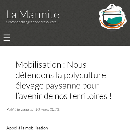
La Marmite
Centre d’échanges et de ressources
☰
Mobilisation : Nous
défendons la polyculture
élevage paysanne pour
l’avenir de nos territoires !
Publié le
vendredi 10 mars 2023
.
Appel à la mobilisation