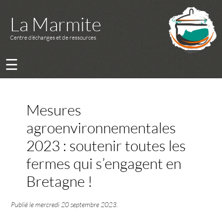
La Marmite
Centre d’échanges et de ressources
☰
Mesures
agroenvironnementales
2023 : soutenir toutes les
fermes qui s’engagent en
Bretagne !
Publié le
mercredi 20 septembre 2023
.