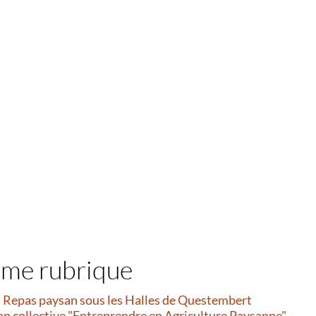
ême rubrique
et Repas paysan sous les Halles de Questembert
on collective "Entreprendre en Agriculture Paysanne"