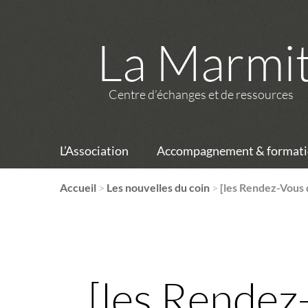
La Marmi
Centre d’échanges et de ressources
L’Association
Accompagnement & formati
Accueil
>
Les nouvelles du coin
>
[les Rendez-Vous 
[les Rendez-