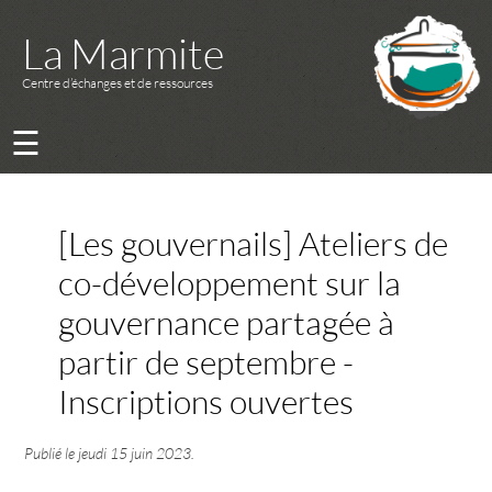
La Marmite
Centre d’échanges et de ressources
☰
[Les gouvernails] Ateliers de
co-développement sur la
gouvernance partagée à
partir de septembre -
Inscriptions ouvertes
Publié le
jeudi 15 juin 2023
.