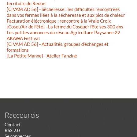
territoire de Redon
[CIVAM AD 56] - Sécheresse : les difficultés rencontrées
dans vos fermes liées à la sécheresse et aux pics de chaleur
Facturation éléctronique : rencontre à la Vraie Croix
[Cosqu’Air de Fête] - La ferme du Cosquer fête ses 300 ans
Les petites annonces du réseau Agriculture Paysanne 22
AKAWA Festival
[CIVAM AD 56] - Actualités, groupes d’échanges et
formations
[La Petite Manne] - Atelier Fanzine
Raccourcis
Contact
RSS 2.0
Se connecter