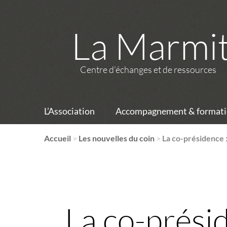
La Marmi
Centre d’échanges et de ressources
L’Association
Accompagnement & formati
Accueil
>
Les nouvelles du coin
>
La co-présidence 
La co-présid