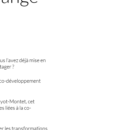
us l’avez déjà mise en
tager ?
t co-développement
Guyot-Montet, cet
 liées à la co-
er les transformations