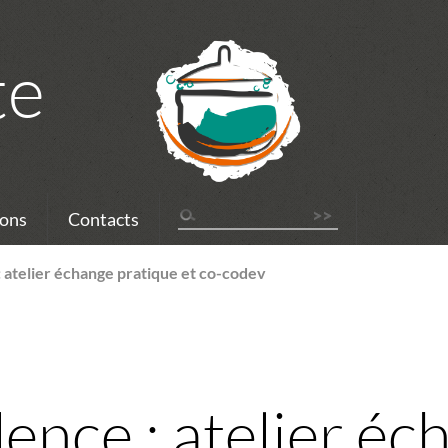
te
ons
Contacts
: atelier échange pratique et co-codev
ence : atelier éc