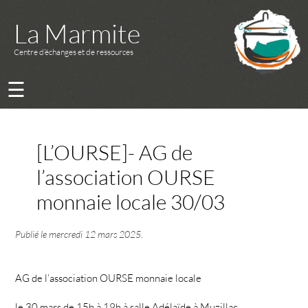
La Marmite
Centre d’échanges et de ressources
☰
[L’OURSE]- AG de
l’association OURSE
monnaie locale 30/03
Publié le
mercredi 12 mars 2025
.
AG de l’association OURSE monnaie locale
le 30 mars de 15h à 19h à salle Adélaïde à Muzillac.