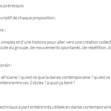
ns prérecquis
criptif de chaque proposition.
re :
imples et d’une histoire pour aller vers une création collect
écoute du groupe, de mouvements spontanés, de répétition, d’
orain :
africaine ? qu’est ce que la danse contemporaine ? qu’est ce q
ière entre ces 2 styles ? à quoi ça tient ?
:
technique à part entière très utilsée en danse contemporain