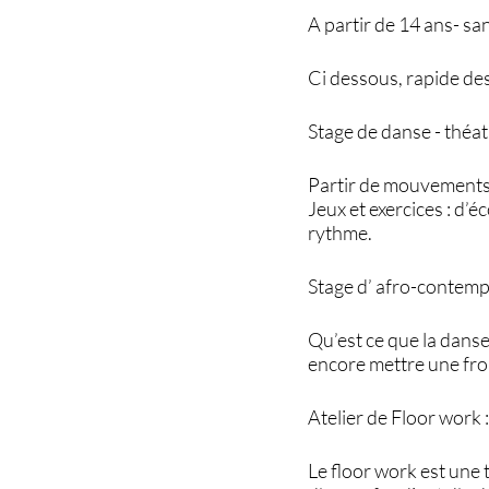
A partir de 14 ans- sa
Ci dessous, rapide des
Stage de danse - théat
Partir de mouvements s
Jeux et exercices : d’
rythme.
Stage d’ afro-contemp
Qu’est ce que la danse 
encore mettre une front
Atelier de Floor work 
Le floor work est une 