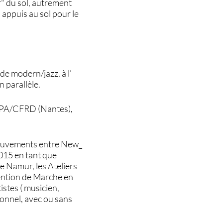
ir" du sol, autrement
 appuis au sol pour le
de modern/jazz, à l’
 parallèle.
CEPA/CFRD (Nantes),
mouvements entre New_
2015 en tant que
de Namur, les Ateliers
tention de Marche en
istes ( musicien,
ionnel, avec ou sans