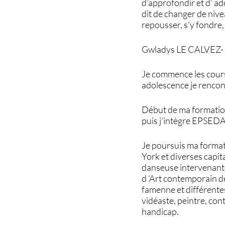
d’approfondir et d’ ado
dit de changer de nive
repousser, s’y fondre, 
Gwladys LE CALVEZ- d
Je commence les cours 
adolescence je rencon
Début de ma formatio
puis j’intègre EPSED
Je poursuis ma forma
York et diverses capit
danseuse intervenante 
d ’Art contemporain d
famenne et différentes
vidéaste, peintre, con
handicap.