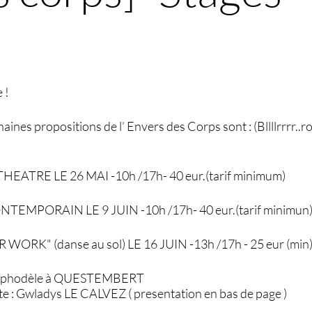
 !
chaines propositions de l’ Envers des Corps sont : (Bllllrrrr..
ATRE LE 26 MAI -10h /17h- 40 eur.(tarif minimum)
EMPORAIN LE 9 JUIN -10h /17h- 40 eur.(tarif minimun
ORK" (danse au sol) LE 16 JUIN -13h /17h - 25 eur (min
l’ asphodèle à QUESTEMBERT
e : Gwladys LE CALVEZ ( presentation en bas de page )