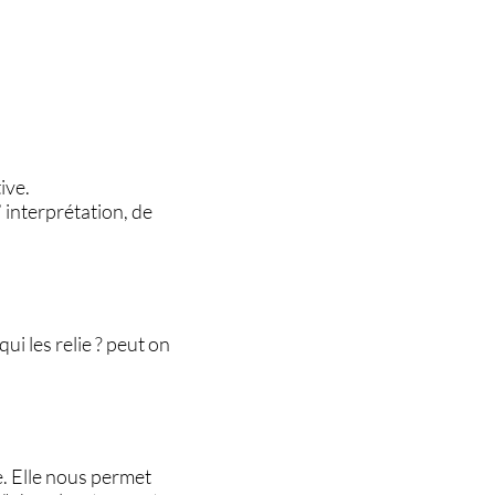
ive.
 interprétation, de
ui les relie ? peut on
e. Elle nous permet