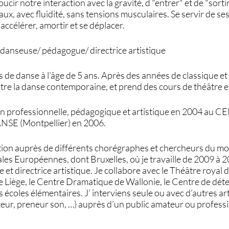
ucir notre interaction avec la gravité, d "entrer" et de "sort
aux, avec fluidité, sans tensions musculaires. Se servir de ses
accélérer, amortir et se déplacer.
anseuse/ pédagogue/ directrice artistique
de danse à l’âge de 5 ans. Après des années de classique et 
tre la danse contemporaine, et prend des cours de théâtre en
n professionnelle, pédagogique et artistique en 2004 au 
ANSE (Montpellier) en 2006.
tion auprès de différents chorégraphes et chercheurs du 
ales Européennes, dont Bruxelles, où je travaille de 2009 à 
et directrice artistique. Je collabore avec le Théâtre royal 
e Liège, le Centre Dramatique de Wallonie, le Centre de dé
 écoles élémentaires. J’ interviens seule ou avec d’autres art
teur, preneur son, …) auprès d’un public amateur ou profess