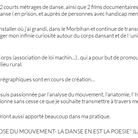
se 2 courts métrages de danse, ainsi que 2 films documentaire
danse ( en prison, et auprès de personnes avec handicap ment
nstaller où j’ai grandi, dans le Morbihan et continue de tran
ger mon infinie curiosité autour du corps dansant et de l ’un
orps (association de loi machin...) , qui a pour but de promouv
ieu rural.
régraphiques sont en cours de création...
e suis passionnée par l’analyse du mouvement, l’anatomie, l’ h
ionne sans cesse ce que je souhaite transmettre à travers me
hi m’ont aussi apporté beaucoup dans ma pratique.
ROSE DU MOUVEMENT- LA DANSE EN EST LA POESIE" (L