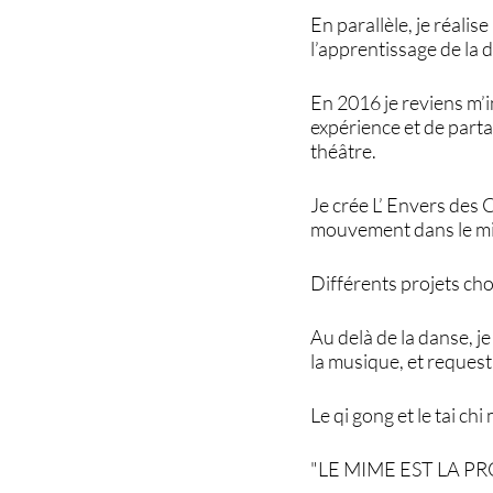
En parallèle, je réali
l’apprentissage de la 
En 2016 je reviens m’i
expérience et de parta
théâtre.
Je crée L’ Envers des C
mouvement dans le mil
Différents projets cho
Au delà de la danse, j
la musique, et request
Le qi gong et le tai c
"LE MIME EST LA P