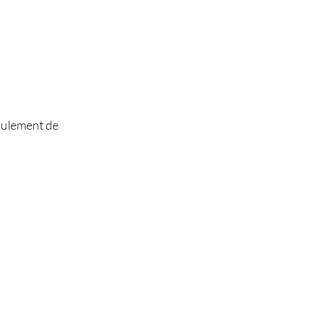
roulement de
)
)