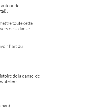
s autour de
al) .
smettre toute cette
ivers de la danse
oir l’ art du
istoire de la danse, de
s ateliers.
aban)