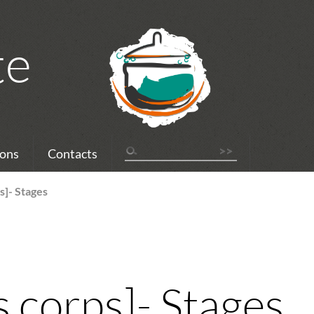
te
ons
Contacts
s]- Stages
s corps]- Stages